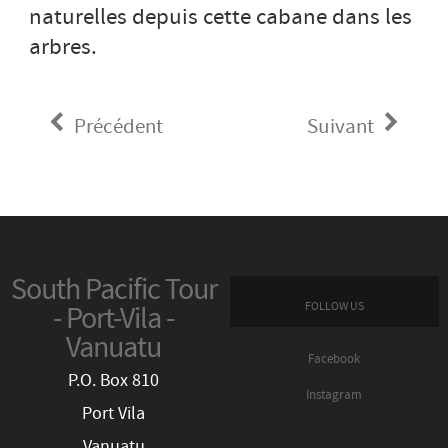
naturelles depuis cette cabane dans les
arbres.
Précédent
Suivant
South Pacific Tour
FOLLOW US
- Port-Vila -
Vanuatu
Facebook
P.O. Box 810
Instagram
Port Vila
Vanuatu